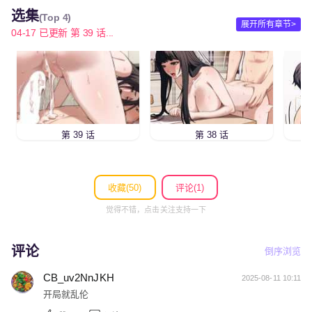
选集
(Top 4)
展开所有章节>
04-17 已更新 第 39 话...
第 39 话
第 38 话
收藏(
50
)
评论(1)
觉得不错，点击关注支持一下
评论
倒序浏览
CB_uv2NnJKH
2025-08-11 10:11
开局就乱伦