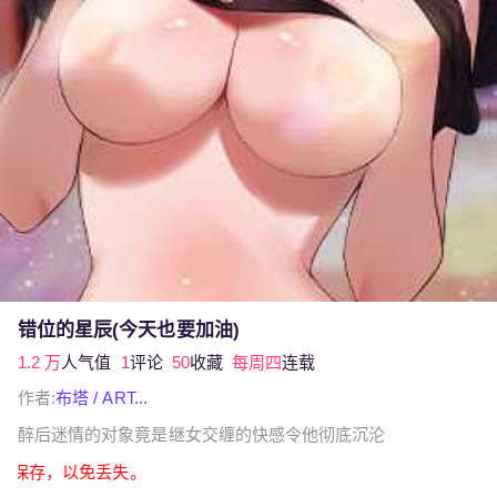
错位的星辰(今天也要加油)
1.2 万
人气值
1
评论
50
收藏
每周四
连载
作者:
布塔 / ART...
醉后迷情的对象竟是继女交缠的快感令他彻底沉沦
截图保存，以免丢失。