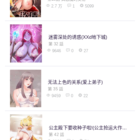
2.7 万
1
5099
迷雾深处的诱惑(XXd地下城)
第 32 話
9646
0
27
无法上色的关系(爱上弟子)
第 35 話
9459
0
22
公主殿下要收种子啦!(公主抢运大作
战)
第 42 話